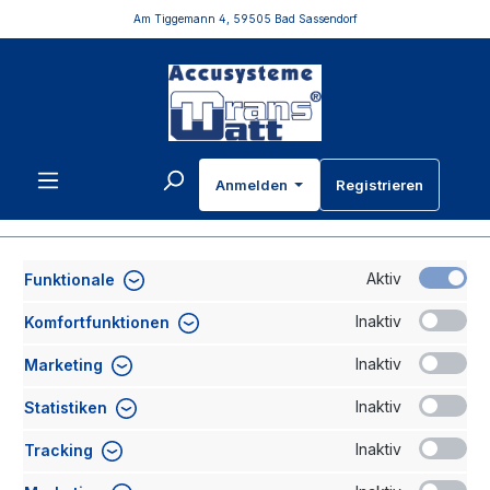
Am Tiggemann 4, 59505 Bad Sassendorf
inhalt springen
Anmelden
Registrieren
Passwort-Wiederherstellung
Aktiv
Funktionale
Wir senden Ihnen eine Bestätigungs-E-Mail. Klicken Sie auf
den darin enthaltenen Link, um Ihr Passwort zu ändern.
Inaktiv
Komfortfunktionen
Ihre E-Mail-Adresse
Inaktiv
Marketing
Inaktiv
Statistiken
Inaktiv
Tracking
Zurück
E-Mail anfordern