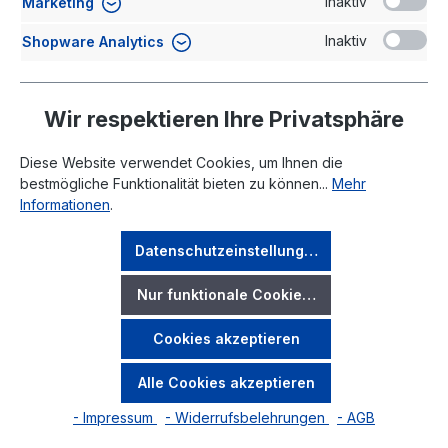
Inaktiv
Marketing
Inaktiv
Shopware Analytics
Wir respektieren Ihre Privatsphäre
Diese Website verwendet Cookies, um Ihnen die
bestmögliche Funktionalität bieten zu können...
Mehr
Informationen
.
Rechtliches
Datenschutzeinstellungen
Ihr Konto
Nur funktionale Cookies akzeptieren
Cookies akzeptieren
* Alle Preise exkl. gesetzl. Mehrwertsteuer zzgl.
Versandkosten
und ggf. Nachnahmegebühren, wenn nicht
Alle Cookies akzeptieren
anders angegeben.
- Impressum
- Widerrufsbelehrungen
- AGB
Copyright @ Accusysteme Transwatt GmbH