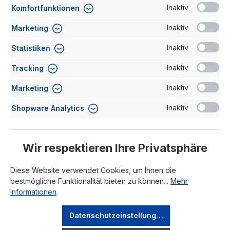
Inaktiv
Komfortfunktionen
Kommentar
Inaktiv
Marketing
Inaktiv
Statistiken
Inaktiv
Tracking
Inaktiv
Marketing
Ich habe die
Datenschutzerklärung
gelesen und stimme
Inaktiv
Shopware Analytics
der Verarbeitung meiner Daten zu.
Absenden
Wir respektieren Ihre Privatsphäre
Diese Website verwendet Cookies, um Ihnen die
bestmögliche Funktionalität bieten zu können...
Mehr
Informationen
.
Rechtliches
Datenschutzeinstellungen
Ihr Konto