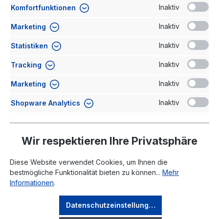
Inaktiv
Komfortfunktionen
Kommentar
Inaktiv
Marketing
Inaktiv
Statistiken
Inaktiv
Tracking
Inaktiv
Marketing
Ich habe die
Datenschutzerklärung
gelesen und stimme
Inaktiv
Shopware Analytics
der Verarbeitung meiner Daten zu.
Absenden
Wir respektieren Ihre Privatsphäre
Diese Website verwendet Cookies, um Ihnen die
bestmögliche Funktionalität bieten zu können...
Mehr
Informationen
.
Rechtliches
Datenschutzeinstellungen
Ihr Konto